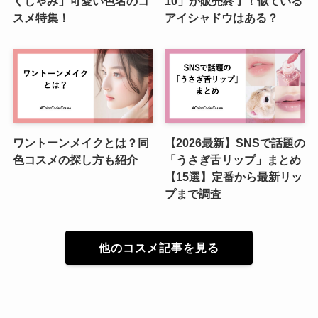
くしゃみ」可愛い色名のコ
10」が販売終了！似ている
スメ特集！
アイシャドウはある？
ワントーンメイクとは？同
【2026最新】SNSで話題の
色コスメの探し方も紹介
「うさぎ舌リップ」まとめ
【15選】定番から最新リッ
プまで調査
他のコスメ記事を見る